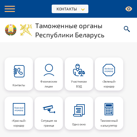
КОНТАКТЫ
Таможенные органы
Республики Беларусь
Физическим
Участникам
«Зеленый»
Контакты
лицам
ВЭД
коридор
«Красный»
Ситуация на
Таможенный
Одно окно
коридор
границе
калькулятор