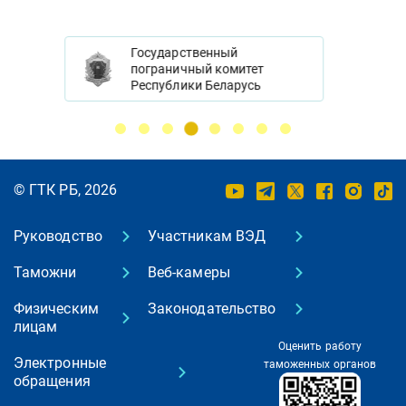
нный
Национальный правовой
комитет
Интернет-портал
еларусь
© ГТК РБ, 2026
Руководство
Участникам ВЭД
Таможни
Веб-камеры
Физическим
Законодательство
лицам
Оценить работу
Электронные
таможенных органов
обращения