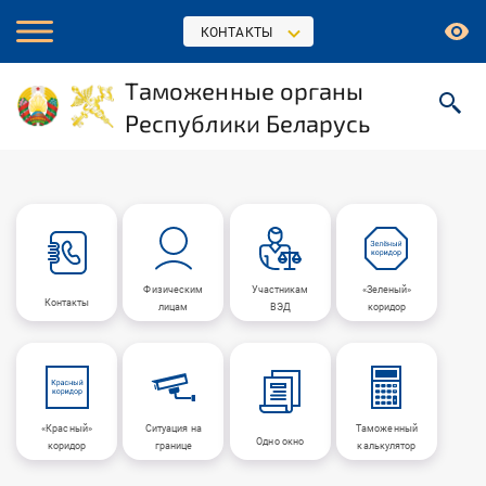
КОНТАКТЫ
Таможенные органы
Республики Беларусь
Физическим
Участникам
«Зеленый»
Контакты
лицам
ВЭД
коридор
«Красный»
Ситуация на
Таможенный
Одно окно
коридор
границе
калькулятор