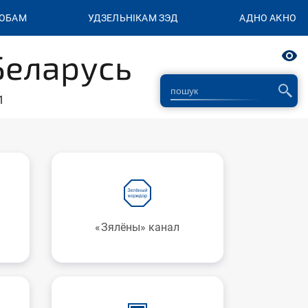
СОБАМ
УДЗЕЛЬНІКАМ ЗЭД
АДНО АКНО
Беларусь
1
«Зялёны» канал