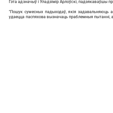
Гэта адзначыў і Уладзімір Арлоўскі, падзякаваўшы п
"Пошук сумесных падыходаў, якія задавальняюць аб
удаецца паспяхова вызначаць праблемныя пытанні, 