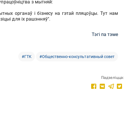
упрацоўніцтва з мытняй:
тных органаў і бізнесу на гэтай пляцоўцы. Тут нам
цыі для іх рашэнняў".
Тэгі па тэме
#ГТК
#Общественно-консультативный совет
Падзеліцца: