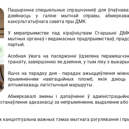
Пашырэнне спецыяльных спрашчэнняў для ўпаўнава
дзейнасць у галіне мытнай справы, абмеркав
кансультатыўнага савета пры ДМК.
У мерапрыемстве пад кіраўніцтвам Старшыні ДМК 
мытных органаў і ведамасных прадпрыемстваў, прадст
партый.
Асобная ўвага на пасяджэнні ўдзелена перамяшчэ
транзіту, завяршэнню яе дзеяння, у тым ліку з выкарыс
Яшчэ на парадку дня - парадак ажыццяўлення міжн
прымяненнем навігацыйных пломб, якія даюць
аптымізаваць лагістычныя маршруты.
Абмеркавалі змены і дапаўненні ў адміністрацыйн
на ўстанаўленне адказнасці за непрымяненне, выдаленне а
ых канцэптуальна важных тэмах мытнага рэгулявання і пр