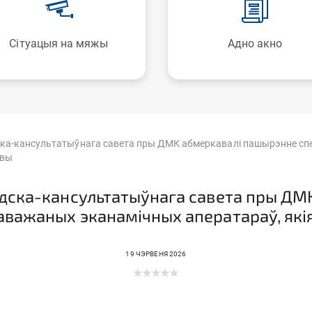
Сітуацыя на мяжы
Адно акно
ска-кансультатыўнага савета пры ДМК абмеркавалі пашырэнне с
авы
адска-кансультатыўнага савета пры ДМ
важаных эканамічных аператараў, якія
19 ЧЭРВЕНЯ 2026