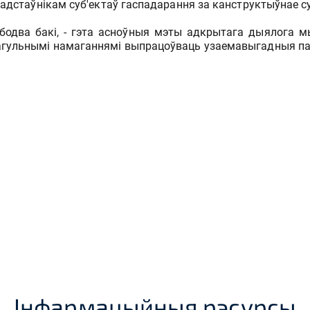
радстаўнікам суб'ектаў гаспадарання за канструктыўнае с
одва бакі, - гэта асноўныя мэты адкрытага дыялога мы
агульнымі намаганнямі выпрацоўваць узаемавыгадныя пазі
Інфармацыйныя рэсурсы