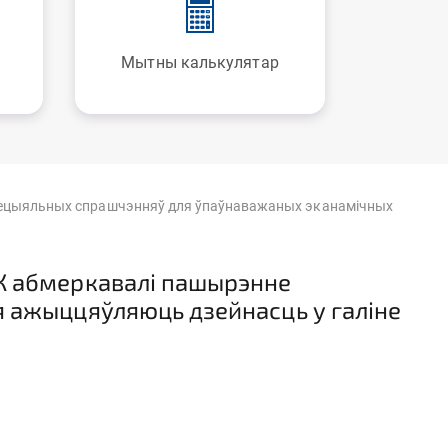
Мытны калькулятар
пецыяльных спрашчэнняў для ўпаўнаважаных эканамічных
К абмеркавалі пашырэнне
 ажыццяўляюць дзейнасць у галіне