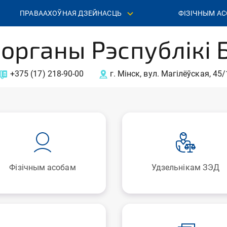
ПРАВААХОЎНАЯ ДЗЕЙНАСЦЬ
ФІЗІЧНЫМ А
органы Рэспублікі 
+375 (17) 218‐90‐00
г. Мінск, вул. Магілёўская, 45/
Фізічным асобам
Удзельнікам ЗЭД