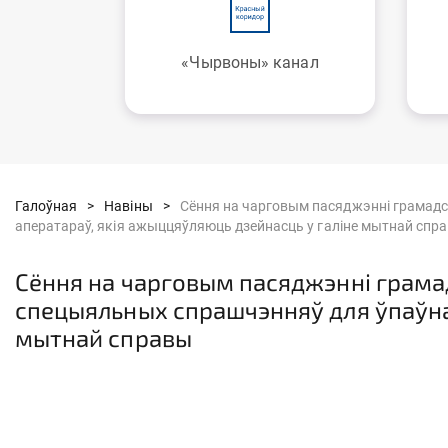
«Чырвоны» канал
Галоўная >
Навіны >
Сёння на чарговым пасяджэнні грамад
аператараў, якія ажыццяўляюць дзейнасць у галіне мытнай спр
Сёння на чарговым пасяджэнні грам
спецыяльных спрашчэнняў для ўпаўна
мытнай справы