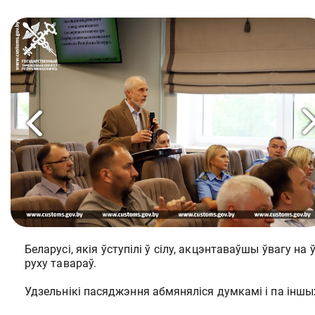
Беларусі, якія ўступілі ў сілу, акцэнтаваўшы ўвагу 
руху тавараў.
Удзельнікі пасяджэння абмяняліся думкамі і па інш