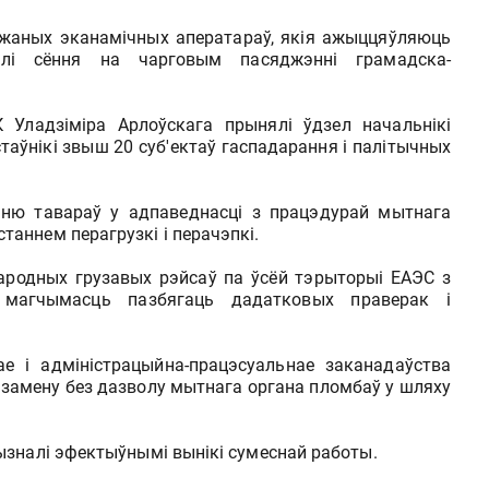
жаных эканамічных аператараў, якія ажыццяўляюць
алі сёння на чарговым пасяджэнні грамадска-
Уладзіміра Арлоўскага прынялі ўдзел начальнікі
аўнікі звыш 20 суб'ектаў гаспадарання і палітычных
нню тавараў у адпаведнасці з працэдурай мытнага
таннем перагрузкі і перачэпкі.
ародных грузавых рэйсаў па ўсёй тэрыторыі ЕАЭС з
 магчымасць пазбягаць дадатковых праверак і
ае і адміністрацыйна-працэсуальнае заканадаўства
бо замену без дазволу мытнага органа пломбаў у шляху
ызналі эфектыўнымі вынікі сумеснай работы.